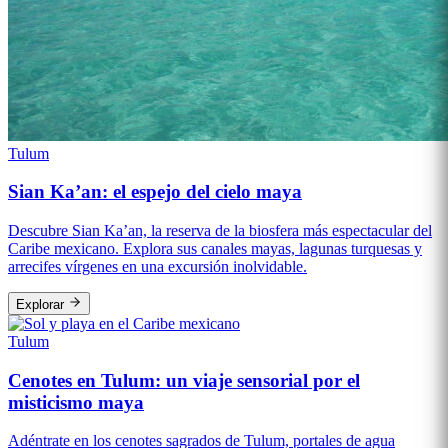
Tulum
Sian Ka’an: el espejo del cielo maya
Descubre Sian Ka’an, la reserva de la biosfera más espectacular del
Caribe mexicano. Explora sus canales mayas, lagunas turquesas y
arrecifes vírgenes en una excursión inolvidable.
Explorar
Tulum
Cenotes en Tulum: un viaje sensorial por el
misticismo maya
Adéntrate en los cenotes sagrados de Tulum, portales de agua