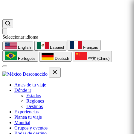
Seleccionar idioma
English
Español
Français
Português
Deutsch
中文 (Chino)
Antes de tu viaje
Dónde ir
Estados
Regiones
Destinos
Experiencias
Planea tu viaje
Mundial
Grupos y eventos
Bodas de destino