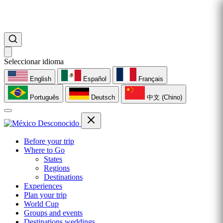
Seleccionar idioma
English
Español
Français
Português
Deutsch
中文 (Chino)
Before your trip
Where to Go
States
Regions
Destinations
Experiences
Plan your trip
World Cup
Groups and events
Destinations weddings